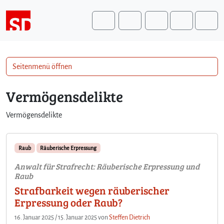
Weiter zum Inhalt
Weiter zum Fuß der Seite
Me
Search
Seitenmenü öffnen
Vermögensdelikte
Vermögensdelikte
Raub
Räuberische Erpressung
Anwalt für Strafrecht: Räuberische Erpressung und
Raub
Strafbarkeit wegen räuberischer
Erpressung oder Raub?
16. Januar 2025
/
15. Januar 2025
von
Steffen Dietrich