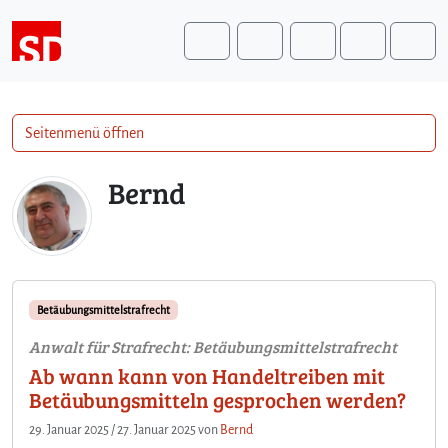
Weiter zum Inhalt
Weiter zum Fuß der Seite
Me
Search
Seitenmenü öffnen
Bernd
Betäubungsmittelstrafrecht
Anwalt für Strafrecht: Betäubungsmittelstrafrecht
Ab wann kann von Handeltreiben mit
Betäubungsmitteln gesprochen werden?
29. Januar 2025
/
27. Januar 2025
von
Bernd