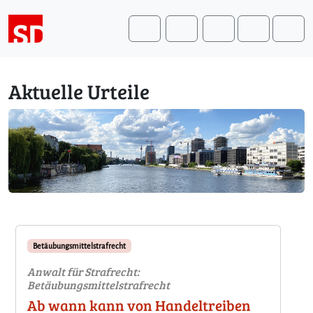
Weiter zum Inhalt
Weiter zum Fuß der Seite
Me
Search
Aktuelle Urteile
Betäubungsmittelstrafrecht
Anwalt für Strafrecht:
Betäubungsmittelstrafrecht
Ab wann kann von Handeltreiben