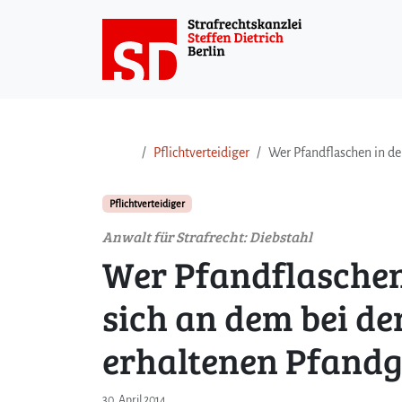
Weiter zum Inhalt
Weiter zum Fuß der Seite
Pflichtverteidiger
Wer Pfandflaschen in de
Pflichtverteidiger
Anwalt für Strafrecht: Diebstahl
Wer Pfandflaschen
sich an dem bei de
erhaltenen Pfandg
30. April 2014