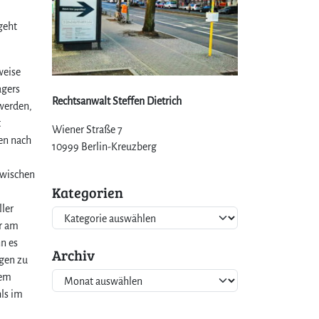
geht
weise
agers
Rechtsanwalt Steffen Dietrich
 werden,
t
Wiener Straße 7
ten nach
10999 Berlin-Kreuzberg
zwischen
Kategorien
ler
K
er am
a
n es
t
Archiv
ögen zu
e
A
dem
g
r
hls im
o
c
r