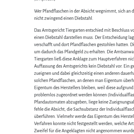
Wer Pfandflaschen in der Absicht wegnimmt, sich an d
nicht zwingend einen Diebstahl.
Das Amtsgericht Tiergarten entschied mit Beschluss 
einen Diebstahl darstellen muss. Der Entscheidung l
verschafft und dort Pfandflaschen gestohlen hatten. 
um dadurch das Pfandgeld zu erhalten. Die Amtsanwal
Tiergarten ließ diese Anklage zum Hauptverfahren nich
Auffassung des Amtsgerichts kein Diebstahl vor. Ein ge
zueignen und dabei gleichzeitig einen anderen dauerha
solchen Pfandflaschen, an denen man Eigentum überha
Eigentum des Herstellers bleiben, weil diese aufgrun
problemlos zugeordnet werden können (Individualflas
Pfandautomaten abzugeben, liege keine Zueignungsabsi
fehle die Absicht, die Sachsubstanz der Individualfl
überführen. Vielmehr werde das Eigentum des Herstel
Verfahren konnte nicht festgestellt werden, welche Ar
Zweifel für die Angeklagten nicht angenommen wurde