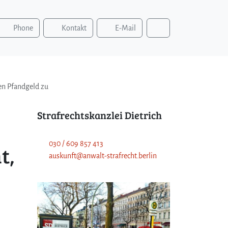
S
Phone
Kontakt
E-Mail
u
c
h
e
n
en Pfandgeld zu
Strafrechtskanzlei Dietrich
030 / 609 857 413
t,
auskunft@anwalt-strafrecht.berlin