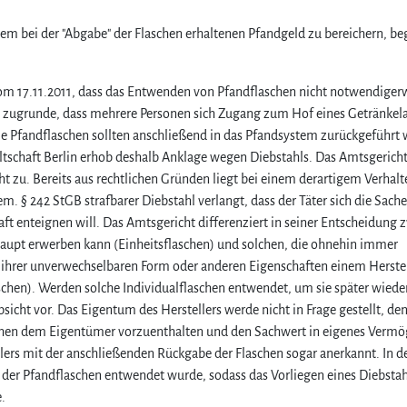
em bei der "Abgabe" der Flaschen erhaltenen Pfandgeld zu bereichern, be
vom 17.11.2011, dass das Entwenden von Pfandflaschen nicht notwendiger
ag zugrunde, dass mehrere Personen sich Zugang zum Hof eines Getränkel
Die Pfandflaschen sollten anschließend in das Pfandsystem zurückgeführt
tschaft Berlin erhob deshalb Anklage wegen Diebstahls. Das Amtsgerich
t zu. Bereits aus rechtlichen Gründen liegt bei einem derartigem Verhal
m. § 242 StGB strafbarer Diebstahl verlangt, dass der Täter sich die Sache
ft enteignen will. Das Amtsgericht differenziert in seiner Entscheidung 
upt erwerben kann (Einheitsflaschen) und solchen, die ohnehin immer
d ihrer unverwechselbaren Form oder anderen Eigenschaften einem Herstel
chen). Werden solche Individualflaschen entwendet, um sie später wied
cht vor. Das Eigentum des Herstellers werde nicht in Frage gestellt, den
aschen dem Eigentümer vorzuenthalten und den Sachwert in eigenes Verm
lers mit der anschließenden Rückgabe der Flaschen sogar anerkannt. In 
t der Pfandflaschen entwendet wurde, sodass das Vorliegen eines Diebsta
.