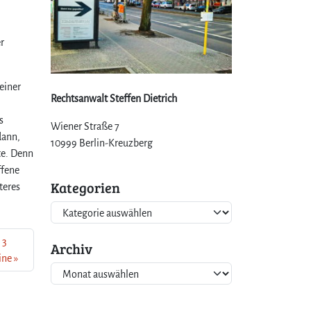
r
einer
Rechtsanwalt Steffen Dietrich
s
Wiener Straße 7
dann,
10999 Berlin-Kreuzberg
te. Denn
ffene
Kategorien
teres
K
a
 3
t
Archiv
ine
e
A
g
r
o
c
r