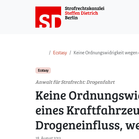
Weiter zum Inhalt
Weiter zum Fuß der Seite
Ecstasy
Keine Ordnungswidrigkeit wegen d
Ecstasy
Anwalt für Strafrecht: Drogenfahrt
Keine Ordnungswid
eines Kraftfahrze
Drogeneinfluss, w
28. August 2013