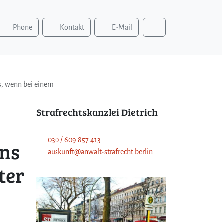
S
Phone
Kontakt
E-Mail
u
c
h
e
n
s, wenn bei einem
Strafrechtskanzlei Dietrich
030 / 609 857 413
ens
auskunft@anwalt-strafrecht.berlin
ter