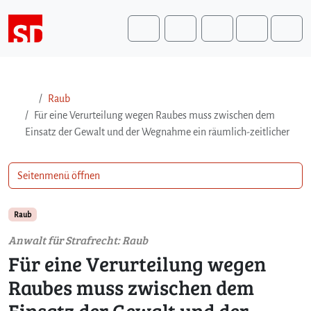
Weiter zum Inhalt
Weiter zum Fuß der Seite
Me
Search
Raub
Für eine Verurteilung wegen Raubes muss zwischen dem
Einsatz der Gewalt und der Wegnahme ein räumlich-zeitlicher
Seitenmenü öffnen
Raub
Anwalt für Strafrecht: Raub
Für eine Verurteilung wegen
Raubes muss zwischen dem
Einsatz der Gewalt und der