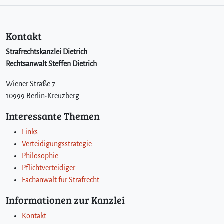
Kontakt
Strafrechtskanzlei Dietrich
Rechtsanwalt Steffen Dietrich
Wiener Straße 7
10999 Berlin-Kreuzberg
Interessante Themen
Links
Verteidigungsstrategie
Philosophie
Pflichtverteidiger
Fachanwalt für Strafrecht
Informationen zur Kanzlei
Kontakt