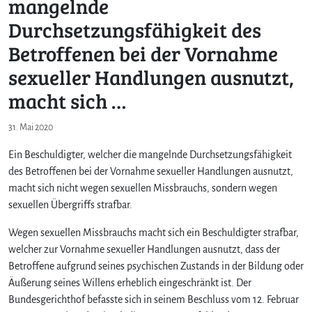
mangelnde
Durchsetzungsfähigkeit des
Betroffenen bei der Vornahme
sexueller Handlungen ausnutzt,
macht sich …
31. Mai 2020
Ein Beschuldigter, welcher die mangelnde Durchsetzungsfähigkeit
des Betroffenen bei der Vornahme sexueller Handlungen ausnutzt,
macht sich nicht wegen sexuellen Missbrauchs, sondern wegen
sexuellen Übergriffs strafbar.
Wegen sexuellen Missbrauchs macht sich ein Beschuldigter strafbar,
welcher zur Vornahme sexueller Handlungen ausnutzt, dass der
Betroffene aufgrund seines psychischen Zustands in der Bildung oder
Äußerung seines Willens erheblich eingeschränkt ist. Der
Bundesgerichthof befasste sich in seinem Beschluss vom 12. Februar