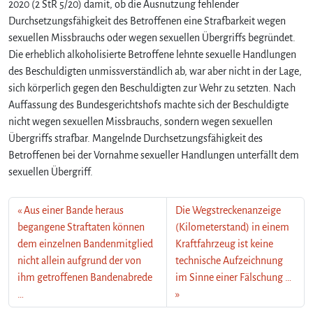
2020 (2 StR 5/20) damit, ob die Ausnutzung fehlender
Durchsetzungsfähigkeit des Betroffenen eine Strafbarkeit wegen
sexuellen Missbrauchs oder wegen sexuellen Übergriffs begründet.
Die erheblich alkoholisierte Betroffene lehnte sexuelle Handlungen
des Beschuldigten unmissverständlich ab, war aber nicht in der Lage,
sich körperlich gegen den Beschuldigten zur Wehr zu setzten. Nach
Auffassung des Bundesgerichtshofs machte sich der Beschuldigte
nicht wegen sexuellen Missbrauchs, sondern wegen sexuellen
Übergriffs strafbar. Mangelnde Durchsetzungsfähigkeit des
Betroffenen bei der Vornahme sexueller Handlungen unterfällt dem
sexuellen Übergriff.
Aus einer Bande heraus
Die Wegstreckenanzeige
begangene Straftaten können
(Kilometerstand) in einem
dem einzelnen Bandenmitglied
Kraftfahrzeug ist keine
nicht allein aufgrund der von
technische Aufzeichnung
ihm getroffenen Bandenabrede
im Sinne einer Fälschung …
…