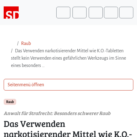
Weiter zum Inhalt
Weiter zum Fuß der Seite
Me
Search
Raub
Das Verwenden narkotisierender Mittel wie K.O.-Tabletten
stellt kein Verwenden eines gefährlichen Werkzeugs im Sinne
eines besonders …
Seitenmenü öffnen
Raub
Anwalt für Strafrecht: Besonders schwerer Raub
Das Verwenden
narkotisierender Mittel wie K.O.-