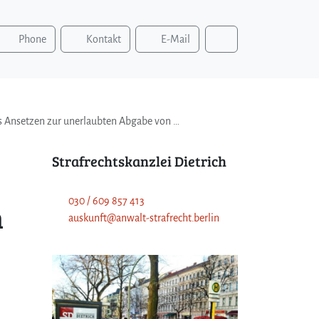
S
Phone
Kontakt
E-Mail
u
c
h
e
n
es Ansetzen zur unerlaubten Abgabe von …
Strafrechtskanzlei Dietrich
030 / 609 857 413
n
auskunft@anwalt-strafrecht.berlin