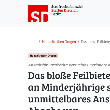
Weiter zum Inhalt
Weiter zum Fuß der Seite
Handeltreiben Drogen
Das bloße Feilbiet
Handeltreiben Drogen
Anwalt für Strafrecht: Versuchte unerlaubte
Das bloße Feilbie
an Minderjährige s
unmittelbares Ans