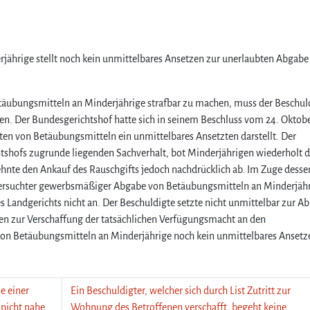
jährige stellt noch kein unmittelbares Ansetzen zur unerlaubten Abgabe
äubungsmitteln an Minderjährige strafbar zu machen, muss der Beschul
n. Der Bundesgerichtshof hatte sich in seinem Beschluss vom 24. Oktob
ieten von Betäubungsmitteln ein unmittelbares Ansetzten darstellt. Der
tshofs zugrunde liegenden Sachverhalt, bot Minderjährigen wiederholt 
ehnte den Ankauf des Rauschgifts jedoch nachdrücklich ab. Im Zuge desse
 versuchter gewerbsmäßiger Abgabe von Betäubungsmitteln an Minderjähr
s Landgerichts nicht an. Der Beschuldigte setzte nicht unmittelbar zur A
ten zur Verschaffung der tatsächlichen Verfügungsmacht an den
 von Betäubungsmitteln an Minderjährige noch kein unmittelbares Ansetz
e einer
Ein Beschuldigter, welcher sich durch List Zutritt zur
nicht nahe,
Wohnung des Betroffenen verschafft, begeht keine