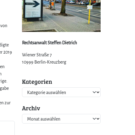
 von
Rechtsanwalt Steffen Dietrich
digte
er 2019
Wiener Straße 7
10999 Berlin-Kreuzberg
den
n
Kategorien
ige.
bgabe
K
a
en zur
t
Archiv
e
A
g
r
o
c
r