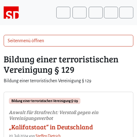
Weiter zum Inhalt
Weiter zum Fuß der Seite
Me
Search
Seitenmenü öffnen
Bildung einer terroristischen
Vereinigung § 129
Bildung einer terroristischen Vereinigung § 129
Bildung einer terroristischen Vereinigung § 129
Anwalt für Strafrecht: Verstoß gegen ein
Vereinigungsverbot
„Kalifatstaat“ in Deutschland
20. Juli 2024
von
Steffen Dietrich